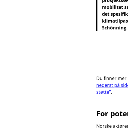
prosjektsø
mobilitet 
det spesif
klimatilpa
Schönning.
Du finner mer
nederst på sid
støtte”
.
For pote
Norske aktører