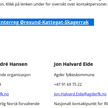
n. Klikk på lenken under for oversikt over kontaktpersoner.
Interreg Øresund-Kattegat-Skagerrak
dré Hansen
Jon Halvard Eide
ende organisasjon
Agder fylkeskommune
9
+47 91 69 75 22
k.no
Jon.Halvard.Eide@agderfk.no
lig Norsk forvaltende
Nasjonalt kontaktpunkt for 