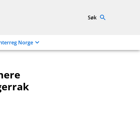
Søk
nterreg Norge
nere
gerrak