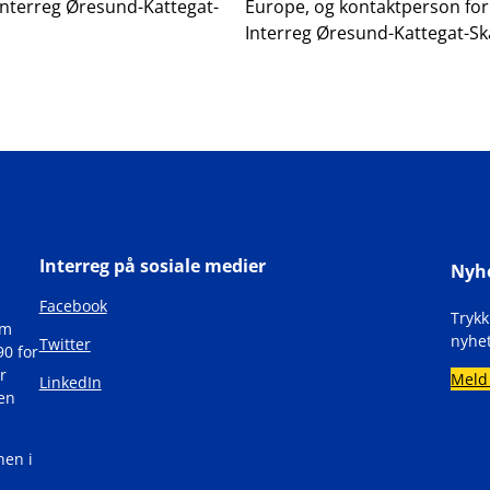
Interreg Øresund-Kattegat-
Europe, og kontaktperson for
Interreg Øresund-Kattegat-Sk
Interreg på sosiale medier
Nyh
Facebook
Tryk
om
nyhet
Twitter
90 for
r
Meld
LinkedIn
den
nen i