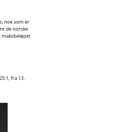
te, noe som er
amt de norske
es maksbeløpet
:1, fra 13.