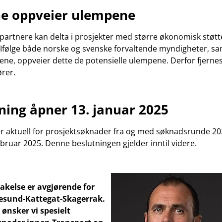
ne oppveier ulempene
 partnere kan delta i prosjekter med større økonomisk støt
. Ifølge både norske og svenske forvaltende myndigheter, s
ne, oppveier dette de potensielle ulempene. Derfor fjern
ører.
ning åpner 13. januar 2025
r aktuell for prosjektsøknader fra og med søknadsrunde 2025
februar 2025. Denne beslutningen gjelder inntil videre.
akelse er avgjørende for
resund-Kattegat-Skagerrak.
ønsker vi spesielt