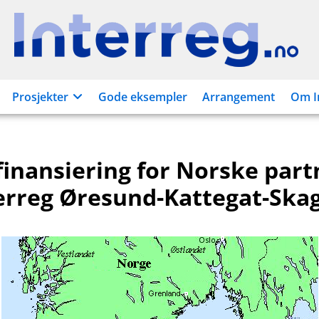
Interreg.no
Prosjekter
Gode eksempler
Arrangement
Om I
finansiering for Norske part
terreg Øresund-Kattegat-Ska