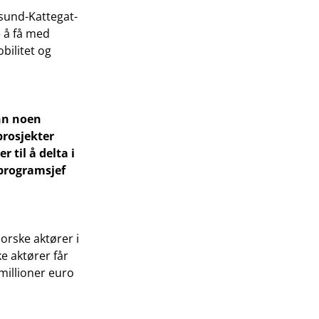
esund-Kattegat-
 å få med
bilitet og
nn noen
prosjekter
 til å delta i
programsjef
orske aktører i
e aktører får
millioner euro