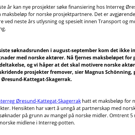
te år kan nye prosjekter søke finansiering hos Interreg Ør
 maksbeløp for norske prosjektpartnere. Det er avgjørende
e ved neste års utlysning og spesielt innen Transport og mo
ng.
siste søknadsrunden i august-september kom det ikke i
knader med norske aktører. Nå fjernes maksbeløpet for 
eltakelse, og vi håper at det skal motivere norske aktører
skridende prosjekter fremover, sier Magnus Schönning, 
g Øresund-Kattegat-Skagerrak.
nterreg Øresund-Kattegat-Skagerrak
hatt et maksbeløp for n
ekter. Hensikten har vært å unngå at partnerskap med norsk
 søknader på grunn av mangel på norske midler. Omtrent 5 
 norske midlene i Interreg-potten.