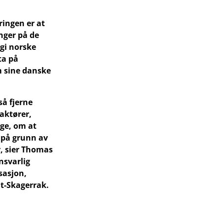
ingen er at
nger på de
 gi norske
ta på
m sine danske
så fjerne
aktører,
ige, om at
t på grunn av
, sier Thomas
svarlig
sasjon,
t-Skagerrak.