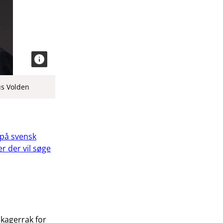
us Volden
på svensk
r der vil søge
Skagerrak for