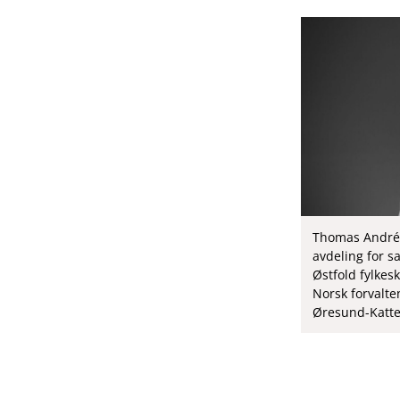
Thomas André 
avdeling for s
Østfold fylke
Norsk forvalte
Øresund-Katte