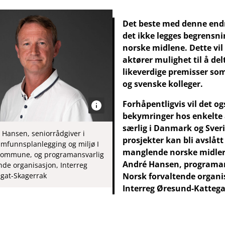
Det beste med denne endr
det ikke legges begrensni
norske midlene. Dette vil
aktører mulighet til å del
likeverdige premisser so
og svenske kolleger.
Forhåpentligvis vil det og
bekymringer hos enkelte 
særlig i Danmark og Sver
Hansen, seniorrådgiver i
prosjekter kan bli avslåt
amfunnsplanlegging og miljø I
manglende norske midler
skommune, og programansvarlig
André Hansen, programan
nde organisasjon, Interreg
Norsk forvaltende organi
gat-Skagerrak
Interreg Øresund-Kattega