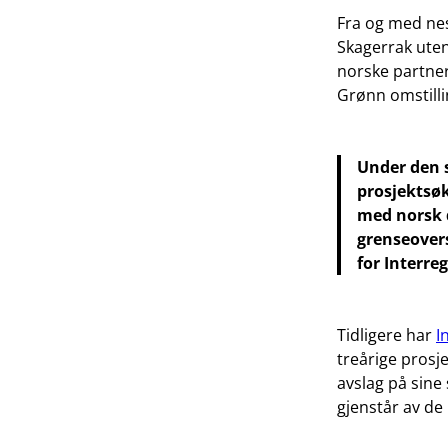
Fra og med nes
Skagerrak uten
norske partner
Grønn omstilli
Under den 
prosjektsø
med norsk d
grenseover
for Interre
Tidligere har
I
treårige prosj
avslag på sine
gjenstår av de