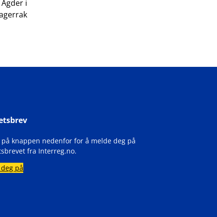
 Agder i
agerrak
etsbrev
k på knappen nedenfor for å melde deg på
sbrevet fra Interreg.no.
 deg på