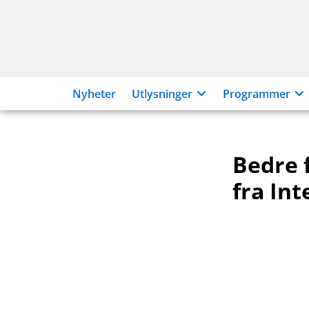
Hopp
til
innhold
Nyheter
Utlysninger
Programmer
Bedre 
fra In