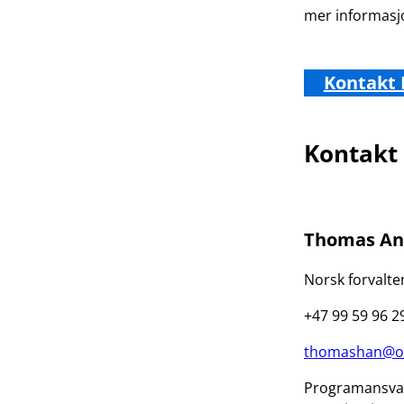
mer informasjo
Kontakt 
Kontakt
Thomas An
Norsk forvalt
+47 99 59 96 2
thomashan@of
Programansvar