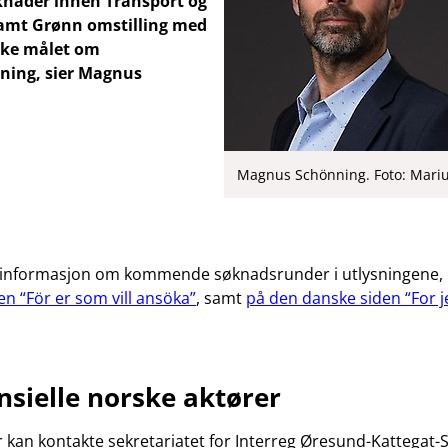
knader innen Transport og
samt Grønn omstilling med
ikke målet om
sning, sier Magnus
Magnus Schönning. Foto: Mari
 informasjon om kommende søknadsrunder i utlysningene,
en “För er som vill ansöka”
, samt
på den danske siden “For je
nsielle norske aktører
 kan kontakte sekretariatet for Interreg Øresund-Kattegat-