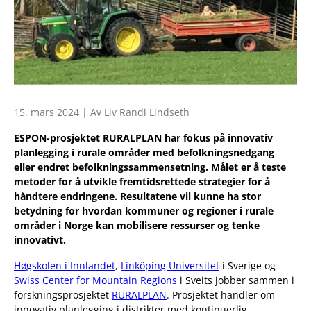
15. mars 2024 | Av Liv Randi Lindseth
ESPON-prosjektet RURALPLAN har fokus på innovativ
planlegging i rurale områder med befolkningsnedgang
eller endret befolkningssammensetning. Målet er å teste
metoder for å utvikle fremtidsrettede strategier for å
håndtere endringene. Resultatene vil kunne ha stor
betydning for hvordan kommuner og regioner i rurale
områder i Norge kan mobilisere ressurser og tenke
innovativt.
Høgskolen i Innlandet
,
Linköping Universitet
i Sverige og
Swiss Center for Mountain Regions
i Sveits jobber sammen i
forskningsprosjektet
RURALPLAN
. Prosjektet handler om
innovativ planlegging i distrikter med kontinuerlig