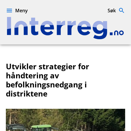
Hopp
til
Meny
Søk
innhold
Interreg.no
Utvikler strategier for
håndtering av
befolkningsnedgang i
distriktene