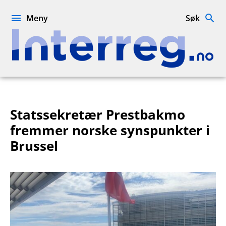
Hopp
til
Meny
Søk
innhold
Interreg.no
Statssekretær Prestbakmo
fremmer norske synspunkter i
Brussel