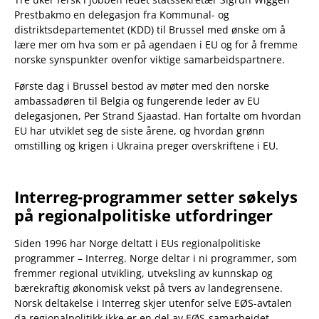
Prestbakmo en delegasjon fra Kommunal- og
distriktsdepartementet (KDD) til Brussel med ønske om å
lære mer om hva som er på agendaen i EU og for å fremme
norske synspunkter ovenfor viktige samarbeidspartnere.
Første dag i Brussel bestod av møter med den norske
ambassadøren til Belgia og fungerende leder av EU
delegasjonen, Per Strand Sjaastad. Han fortalte om hvordan
EU har utviklet seg de siste årene, og hvordan grønn
omstilling og krigen i Ukraina preger overskriftene i EU.
Interreg-programmer setter søkelys
på regionalpolitiske utfordringer
Siden 1996 har Norge deltatt i EUs regionalpolitiske
programmer – Interreg. Norge deltar i ni programmer, som
fremmer regional utvikling, utveksling av kunnskap og
bærekraftig økonomisk vekst på tvers av landegrensene.
Norsk deltakelse i Interreg skjer utenfor selve EØS-avtalen
da regionalpolitikk ikke er en del av EØS-samarbeidet.