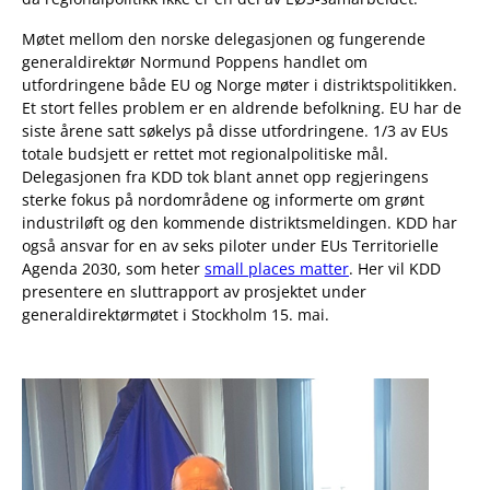
Møtet mellom den norske delegasjonen og fungerende
generaldirektør Normund Poppens handlet om
utfordringene både EU og Norge møter i distriktspolitikken.
Et stort felles problem er en aldrende befolkning. EU har de
siste årene satt søkelys på disse utfordringene. 1/3 av EUs
totale budsjett er rettet mot regionalpolitiske mål.
Delegasjonen fra KDD tok blant annet opp regjeringens
sterke fokus på nordområdene og informerte om grønt
industriløft og den kommende distriktsmeldingen. KDD har
også ansvar for en av seks piloter under EUs Territorielle
Agenda 2030, som heter
small places matter
. Her vil KDD
presentere en sluttrapport av prosjektet under
generaldirektørmøtet i Stockholm 15. mai.