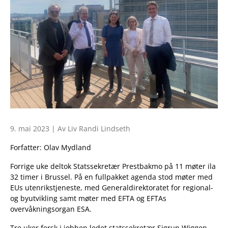
9. mai 2023 | Av Liv Randi Lindseth
Forfatter: Olav Mydland
Forrige uke deltok Statssekretær Prestbakmo på 11 møter ila
32 timer i Brussel. På en fullpakket agenda stod møter med
EUs utenrikstjeneste, med Generaldirektoratet for regional-
og byutvikling samt møter med EFTA og EFTAs
overvåkningsorgan ESA.
Tre uker fersk i jobben ledet statssekretær Sigrun Wiggen