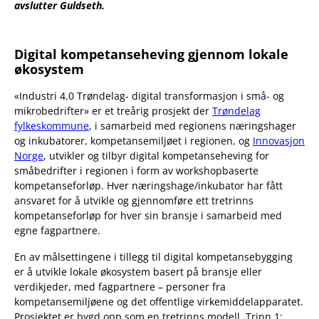
avslutter Guldseth.
Digital kompetanseheving gjennom lokale
økosystem
«Industri 4.0 Trøndelag- digital transformasjon i små- og
mikrobedrifter» er et treårig prosjekt der
Trøndelag
fylkeskommune
, i samarbeid med regionens næringshager
og inkubatorer, kompetansemiljøet i regionen, og
Innovasjon
Norge
, utvikler og tilbyr digital kompetanseheving for
småbedrifter i regionen i form av workshopbaserte
kompetanseforløp. Hver næringshage/inkubator har fått
ansvaret for å utvikle og gjennomføre ett tretrinns
kompetanseforløp for hver sin bransje i samarbeid med
egne fagpartnere.
En av målsettingene i tillegg til digital kompetansebygging
er å utvikle lokale økosystem basert på bransje eller
verdikjeder, med fagpartnere – personer fra
kompetansemiljøene og det offentlige virkemiddelapparatet.
Prosjektet er bygd opp som en tretrinns modell. Trinn 1;