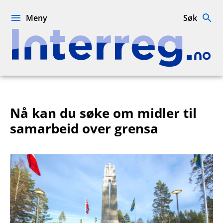
Hopp
til
Meny
Søk
innhold
Interreg.no
Nå kan du søke om midler til
samarbeid over grensa