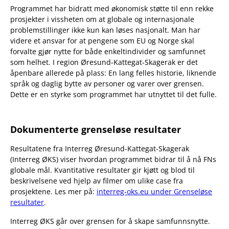
Programmet har bidratt med økonomisk støtte til enn rekke
prosjekter i vissheten om at globale og internasjonale
problemstillinger ikke kun kan løses nasjonalt. Man har
videre et ansvar for at pengene som EU og Norge skal
forvalte gjør nytte for både enkeltindivider og samfunnet
som helhet. I region Øresund-Kattegat-Skagerak er det
åpenbare allerede på plass: En lang felles historie, liknende
språk og daglig bytte av personer og varer over grensen.
Dette er en styrke som programmet har utnyttet til det fulle.
Dokumenterte grenseløse resultater
Resultatene fra Interreg Øresund-Kattegat-Skagerak
(Interreg ØKS) viser hvordan programmet bidrar til å nå FNs
globale mål. Kvantitative resultater gir kjøtt og blod til
beskrivelsene ved hjelp av filmer om ulike case fra
prosjektene. Les mer på:
interreg-oks.eu under Grenseløse
resultater
.
Interreg ØKS går over grensen for å skape samfunnsnytte.