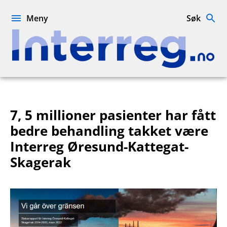
Hopp
til
Meny
Søk
innhold
Interreg.no
7, 5 millioner pasienter har fått
bedre behandling takket være
Interreg Øresund-Kattegat-
Skagerak