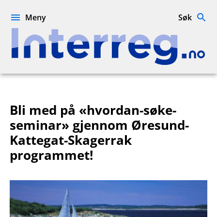
Hopp
til
Meny
Søk
innhold
Interreg.no
Bli med på «hvordan-søke-
seminar» gjennom Øresund-
Kattegat-Skagerrak
programmet!