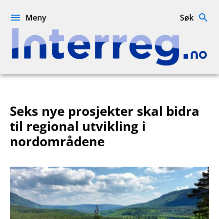
Hopp
til
Meny
Søk
innhold
Interreg.no
Seks nye prosjekter skal bidra
til regional utvikling i
nordområdene