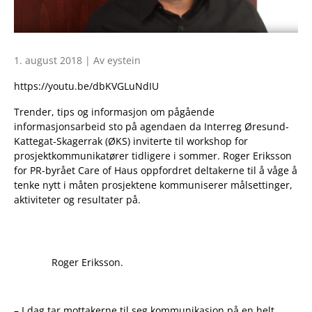
1. august 2018 | Av eystein
https://youtu.be/dbKVGLuNdIU
Trender, tips og informasjon om pågående
informasjonsarbeid sto på agendaen da Interreg Øresund-
Kattegat-Skagerrak (ØKS) inviterte til workshop for
prosjektkommunikatører tidligere i sommer. Roger Eriksson
for PR-byrået Care of Haus oppfordret deltakerne til å våge å
tenke nytt i måten prosjektene kommuniserer målsettinger,
aktiviteter og resultater på.
Roger Eriksson.
– I dag tar mottakerne til seg kommunikasjon på en helt