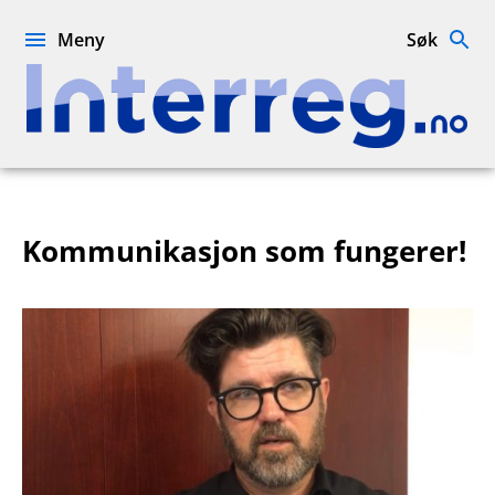
Hopp
til
Meny
Søk
innhold
Interreg.no
Kommunikasjon som fungerer!