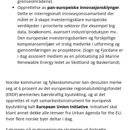
grenseområdene).
Opprettelse av
pan-europeiske innovasjonsklynger
.
Dette er interregionalt innovasjonssamarbeid der
målet er å skape investeringsklare europeiske
verdikjeder i prioriterte sektorer (for eksempel big
data, bioøkonomi, avansert industriproduksjon mv..
Den europeiske investeringsbanken og forskjellige
kompetansemiljøer vil trolig medvirke i utforming og
gjennomføringen av prosjektene. (Sogn og Fjordane er
i dag assosiert medlem av en pilotsatsing på Marine
Renewable Energy ledet av Skottland og Baskerland).
Norske kommuner og fylkeskommuner kan dessuten merke
seg at 6 prosent av det europeiske regionalutviklingsfondet
(ERDF) øremerkes bærekraftig byutvikling, og at det
opprettes et nytt samarbeidsinstrument for europeisk
byutvikling kalt
European Union Initiative
. Initiativet skal
blant annet dekke alle temaer fra Urban Agenda for the EU,
hvor flere norske byer deltar i dag.
Satsingen på makroregionale strategier vil fortsette.