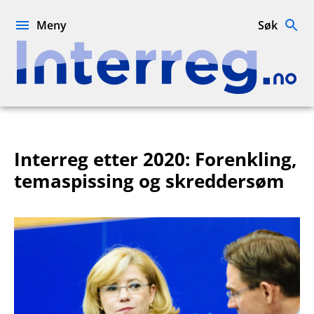
Hopp
til
Meny
Søk
innhold
Interreg.no
Interreg etter 2020: Forenkling,
temaspissing og skreddersøm