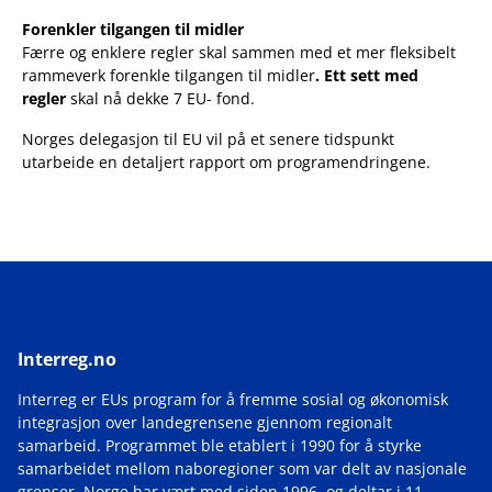
Forenkler tilgangen til midler
Færre og enklere regler skal sammen med et mer fleksibelt
rammeverk forenkle tilgangen til midler
.
Ett sett med
regler
skal nå dekke 7 EU- fond.
Norges delegasjon til EU vil på et senere tidspunkt
utarbeide en detaljert rapport om programendringene.
Interreg.no
Interreg er EUs program for å fremme sosial og økonomisk
integrasjon over landegrensene gjennom regionalt
samarbeid. Programmet ble etablert i 1990 for å styrke
samarbeidet mellom naboregioner som var delt av nasjonale
grenser. Norge har vært med siden 1996, og deltar i 11