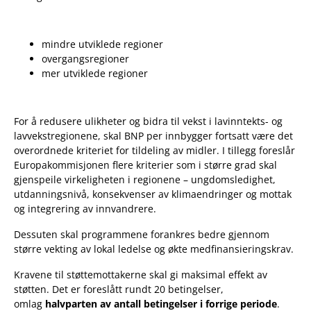
mindre utviklede regioner
overgangsregioner
mer utviklede regioner
For å redusere ulikheter og bidra til vekst i lavinntekts- og
lavvekstregionene, skal BNP per innbygger fortsatt være det
overordnede kriteriet for tildeling av midler. I tillegg foreslår
Europakommisjonen flere kriterier som i større grad skal
gjenspeile virkeligheten i regionene – ungdomsledighet,
utdanningsnivå, konsekvenser av klimaendringer og mottak
og integrering av innvandrere.
Dessuten skal programmene forankres bedre gjennom
større vekting av lokal ledelse og økte medfinansieringskrav.
Kravene til støttemottakerne skal gi maksimal effekt av
støtten. Det er foreslått rundt 20 betingelser,
omlag
halvparten av antall betingelser i forrige periode
.