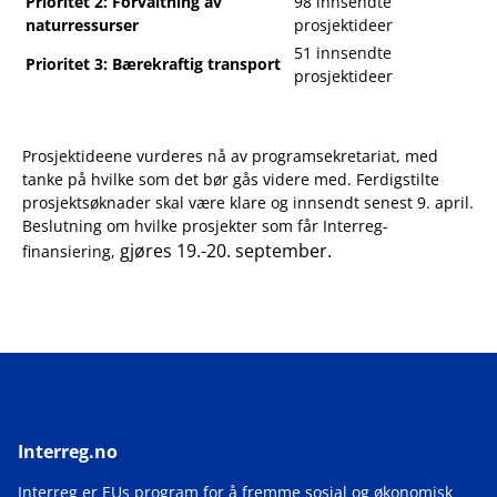
Prioritet 2: Forvaltning av
98 innsendte
naturressurser
prosjektideer
51 innsendte
Prioritet 3: Bærekraftig transport
prosjektideer
Prosjektideene vurderes nå av programsekretariat, med
tanke på hvilke som det bør gås videre med. Ferdigstilte
prosjektsøknader skal være klare og innsendt senest 9. april.
Beslutning om hvilke prosjekter som får Interreg-
gjøres 19.-20. september.
finansiering,
Interreg.no
Interreg er EUs program for å fremme sosial og økonomisk