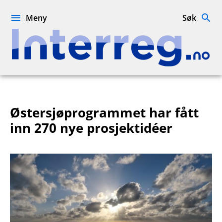
Hopp
til
Meny
Søk
innhold
Interreg.no
Østersjøprogrammet har fått
inn 270 nye prosjektidéer