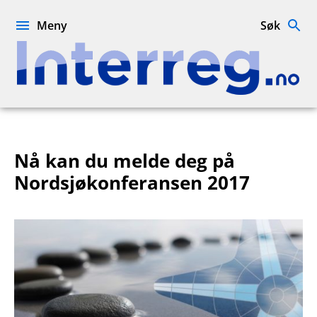
Hopp
til
Meny
Søk
innhold
Interreg.no
Nå kan du melde deg på
Nordsjøkonferansen 2017