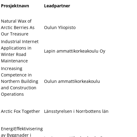
Prosjektnavn
Leadpartner
Natural Wax of
Arctic Berries As
Oulun Yliopisto
Our Treasure
Industrial Internet
Applications in
Lapin ammattikorkeakoulu Oy
Winter Road
Maintenance
Increasing
Competence in
Northern Building
Oulun ammattikorkeakoulu
and Construction
Operations
Arctic Fox Together
Länsstyrelsen i Norrbottens län
EnergiEffektivisering
av Byggnader i