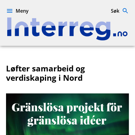
Hopp
til
Meny
Søk
innhold
Interreg.no
Løfter samarbeid og
verdiskaping i Nord