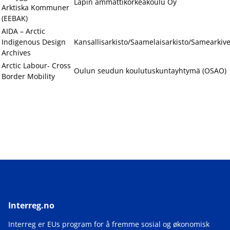
Lapin ammattikorkeakoulu Oy
Arktiska Kommuner
(EEBAK)
AIDA – Arctic
Indigenous Design
Kansallisarkisto/Saamelaisarkisto/Samearkive
Archives
Arctic Labour- Cross
Oulun seudun koulutuskuntayhtymä (OSAO)
Border Mobility
Interreg.no
Interreg er EUs program for å fremme sosial og økonomisk