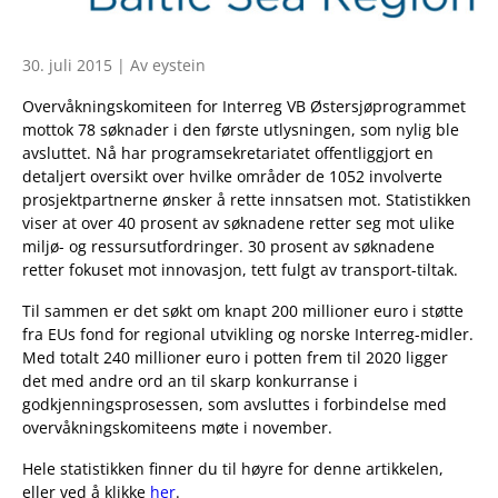
30. juli 2015 | Av eystein
Overvåkningskomiteen for Interreg VB Østersjøprogrammet
mottok 78 søknader i den første utlysningen, som nylig ble
avsluttet. Nå har programsekretariatet offentliggjort en
detaljert oversikt over hvilke områder de 1052 involverte
prosjektpartnerne ønsker å rette innsatsen mot. Statistikken
viser at over 40 prosent av søknadene retter seg mot ulike
miljø- og ressursutfordringer. 30 prosent av søknadene
retter fokuset mot innovasjon, tett fulgt av transport-tiltak.
Til sammen er det søkt om knapt 200 millioner euro i støtte
fra EUs fond for regional utvikling og norske Interreg-midler.
Med totalt 240 millioner euro i potten frem til 2020 ligger
det med andre ord an til skarp konkurranse i
godkjenningsprosessen, som avsluttes i forbindelse med
overvåkningskomiteens møte i november.
Hele statistikken finner du til høyre for denne artikkelen,
eller ved å klikke
her
.