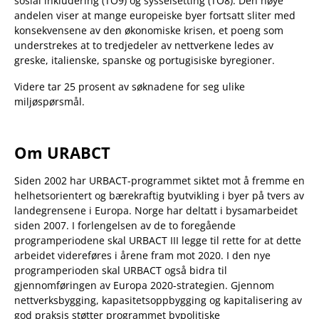
sosial inkludering (TO9) og sysselsetting (TO8). Den høye
andelen viser at mange europeiske byer fortsatt sliter med
konsekvensene av den økonomiske krisen, et poeng som
understrekes at to tredjedeler av nettverkene ledes av
greske, italienske, spanske og portugisiske byregioner.
Videre tar 25 prosent av søknadene for seg ulike
miljøspørsmål.
Om URABCT
Siden 2002 har URBACT-programmet siktet mot å fremme en
helhetsorientert og bærekraftig byutvikling i byer på tvers av
landegrensene i Europa. Norge har deltatt i bysamarbeidet
siden 2007. I forlengelsen av de to foregående
programperiodene skal URBACT III legge til rette for at dette
arbeidet videreføres i årene fram mot 2020. I den nye
programperioden skal URBACT også bidra til
gjennomføringen av Europa 2020-strategien. Gjennom
nettverksbygging, kapasitetsoppbygging og kapitalisering av
god praksis støtter programmet bypolitiske