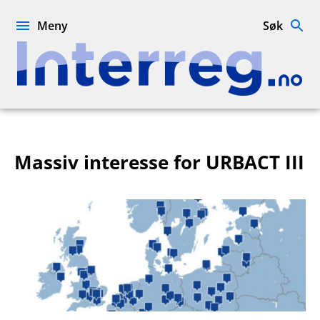
Hopp
til
Meny
Søk
innhold
Interreg.no
Massiv interesse for URBACT III