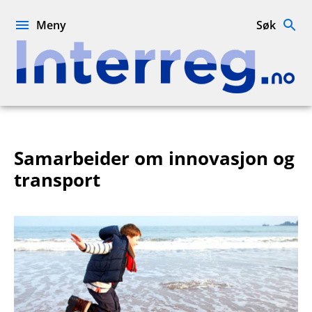
Hopp
til
Meny
Søk
innhold
Interreg.no
Samarbeider om innovasjon og
transport