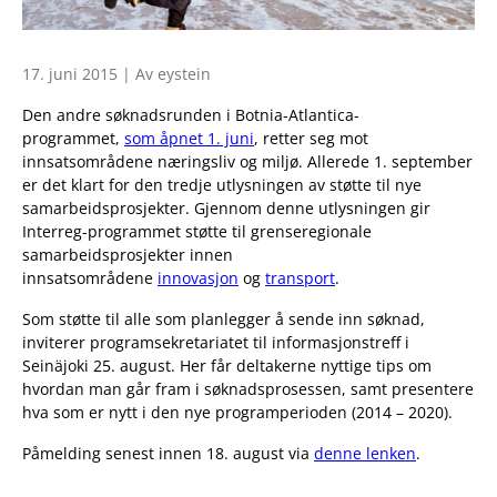
17. juni 2015 | Av eystein
Den andre søknadsrunden i Botnia-Atlantica-
programmet,
som åpnet 1. juni
, retter seg mot
innsatsområdene næringsliv og miljø. Allerede 1. september
er det klart for den tredje utlysningen av støtte til nye
samarbeidsprosjekter. Gjennom denne utlysningen gir
Interreg-programmet støtte til grenseregionale
samarbeidsprosjekter innen
innsatsområdene
innovasjon
og
transport
.
Som støtte til alle som planlegger å sende inn søknad,
inviterer programsekretariatet til informasjonstreff i
Seinäjoki 25. august. Her får deltakerne nyttige tips om
hvordan man går fram i søknadsprosessen, samt presentere
hva som er nytt i den nye programperioden (2014 – 2020).
Påmelding senest innen 18. august via
denne lenken
.