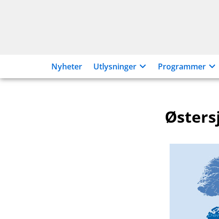
Hopp
til
innhold
Nyheter
Utlysninger
Programmer
Østers