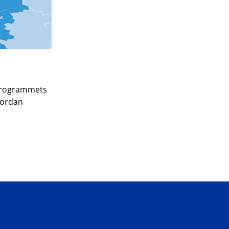
øprogrammets
vordan