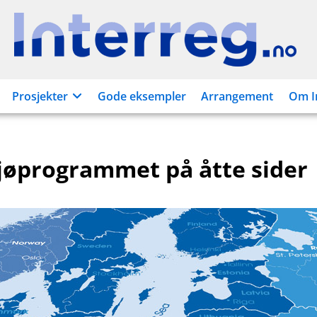
Interreg.no
Prosjekter
Gode eksempler
Arrangement
Om I
jøprogrammet på åtte sider