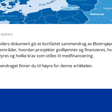
 eystein
tesiders dokument gis et kortfattet sammendrag av Østersj
sområder, hvordan prosjekter godkjennes og finansieres, h
res og hvilke krav som stilles til medfinansiering.
raget finner du til høyre for denne artikkelen.