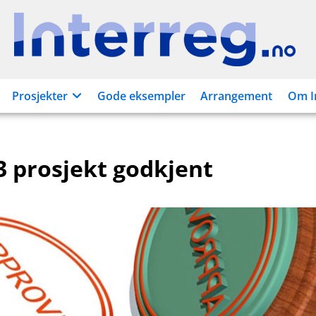
Interreg.no
Prosjekter
Gode eksempler
Arrangement
Om I
3 prosjekt godkjent