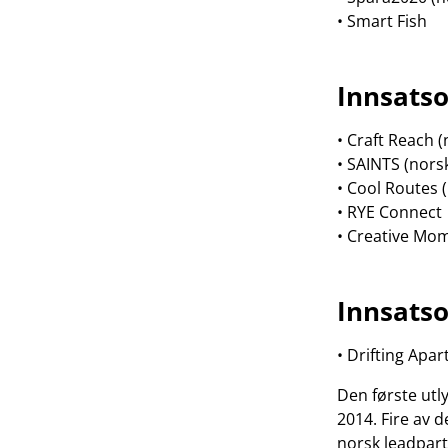
• Smart Fish
Innsats
• Craft Reach 
• SAINTS (nors
• Cool Routes 
• RYE Connect
• Creative M
Innsatso
• Drifting Apa
Den første ut
2014. Fire av 
norsk leadpartn