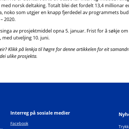
med norsk deltaking. Totalt blei det fordelt 13,4 millionar e
ga, noko som utgjer en knapp fjerdedel av programmets buds
– 2020.
singa av prosjektmiddel opna 5. januar. Frist for å søkje om 
il, med utveljing 10. juni.
meir? Klikk på lenkja til høgre for denne artikkelen for eit samand
dei ulike prosjekta.
Interreg på sosiale medier
Nyh
Facebook
Tryk