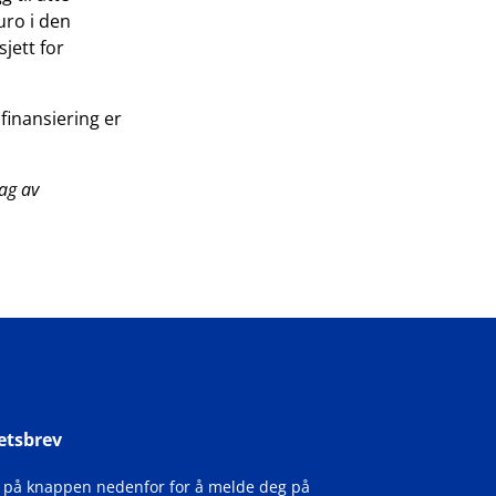
uro i den
jett for
finansiering er
rag av
etsbrev
k på knappen nedenfor for å melde deg på