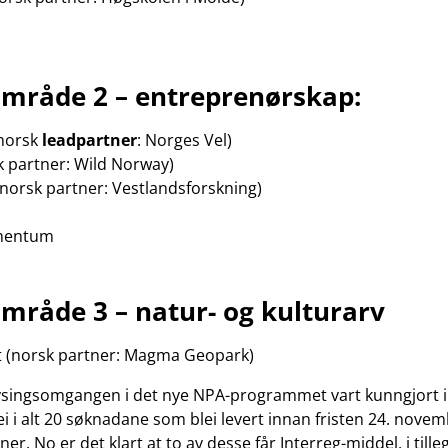
område 2 – entreprenørskap:
(norsk
leadpartner
: Norges Vel)
k partner: Wild Norway)
(norsk partner: Vestlandsforskning)
omentum
mråde 3 – natur- og kulturarv
rt (norsk partner: Magma Geopark)
lysingsomgangen i det nye NPA-programmet vart kunngjort 
dei i alt 20 søknadane som blei levert innan fristen 24. nov
er. No er det klart at to av desse får Interreg-middel, i tilleg