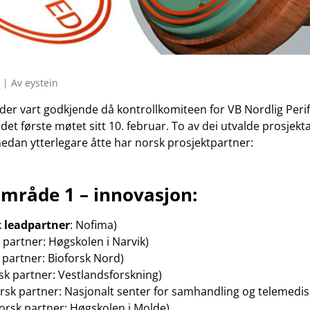
 | Av eystein
der vart godkjende då kontrollkomiteen for VB Nordlig Perife
et første møtet sitt 10. februar. To av dei utvalde prosjekt
edan ytterlegare åtte har norsk prosjektpartner:
mråde 1 – innovasjon:
k
leadpartner
: Nofima)
k partner: Høgskolen i Narvik)
k partner: Bioforsk Nord)
sk partner: Vestlandsforskning)
sk partner: Nasjonalt senter for samhandling og telemedis
orsk partner: Høgskolen i Molde)