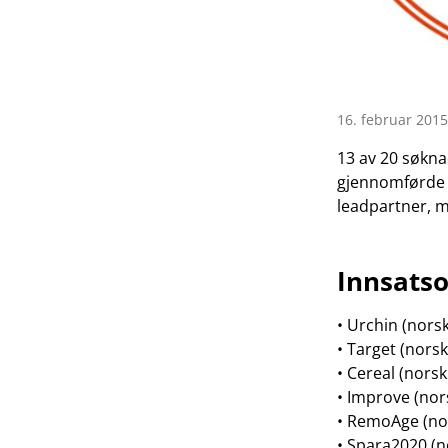
16. februar 2015
13 av 20 søkna
gjennomførde d
leadpartner, m
Innsatso
• Urchin (nors
• Target (nors
• Cereal (nors
• Improve (nor
• RemoAge (nor
• Spara2020 (n