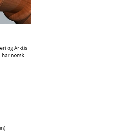
ri og Arktis
a har norsk
in)