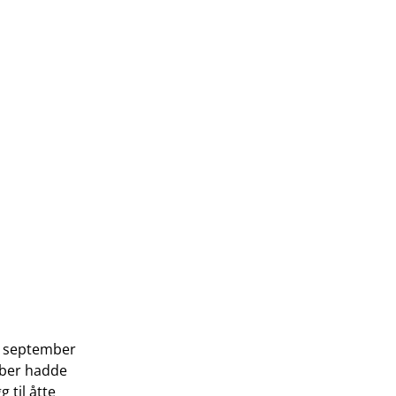
i september
ember hadde
g til åtte