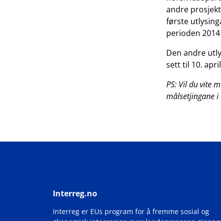
andre prosjekt 
første utlysin
perioden 2014 
Den andre utly
sett til 10. apr
PS: Vil du vite 
målsetjingane i 
Interreg.no
Interreg er EUs program for å fremme sosial og