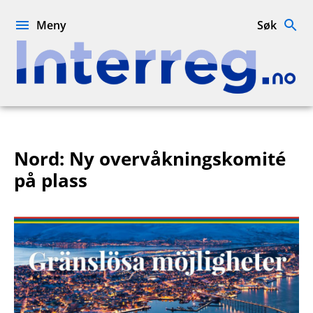
Hopp
til
Meny
Søk
innhold
Interreg.no
Nord: Ny overvåkningskomité
på plass