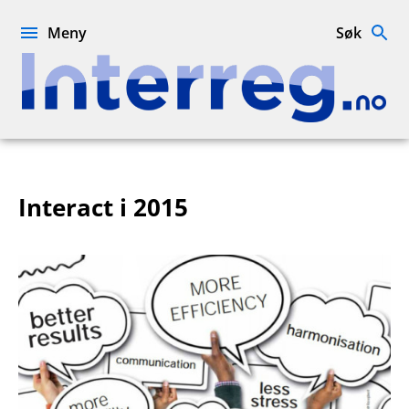
Hopp
til
Meny
Søk
innhold
Interreg.no
Interact i 2015