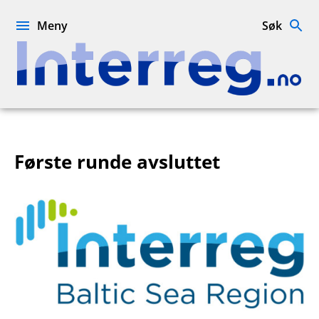
Hopp
til
Meny
Søk
innhold
Interreg.no
Første runde avsluttet