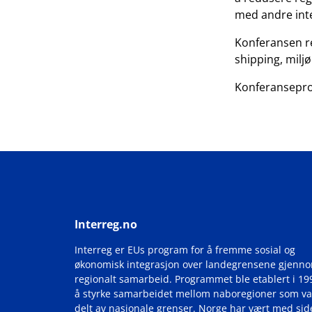
med andre int
Konferansen re
shipping, milj
Konferansepro
Interreg.no
Interreg er EUs program for å fremme sosial og
økonomisk integrasjon over landegrensene gjenn
regionalt samarbeid. Programmet ble etablert i 19
å styrke samarbeidet mellom naboregioner som va
delt av nasjonale grenser. Norge har vært med si