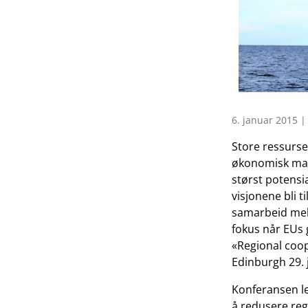
6. januar 2015 |
Store ressurser
økonomisk mak
størst potensia
visjonene bli 
samarbeid mell
fokus når EUs 
«Regional coop
Edinburgh 29. 
Konferansen le
å redusere reg