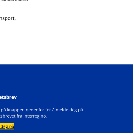
ansport,
etsbrev
k på knappen nedenfor for å melde deg på
sbrevet fra Interreg.no.
 deg på