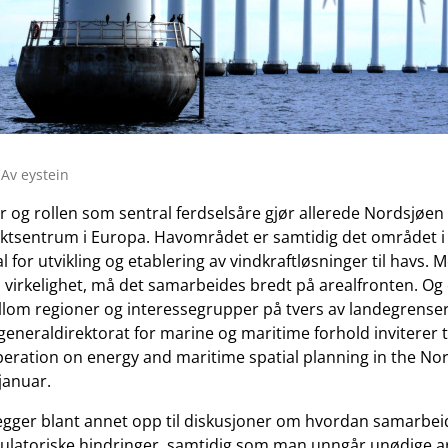
 Av eystein
 og rollen som sentral ferdselsåre gjør allerede Nordsjøen t
tsentrum i Europa. Havområdet er samtidig det området 
l for utvikling og etablering av vindkraftløsninger til havs. 
til virkelighet, må det samarbeides bredt på arealfronten. Og
om regioner og interessegrupper på tvers av landegrenser
generaldirektorat for marine og maritime forhold inviterer 
eration on energy and maritime spatial planning in the Nor
januar.
gger blant annet opp til diskusjoner om hvordan samarbeid 
ulatoriske hindringer, samtidig som man unngår unødige ar