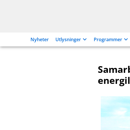
Hopp
til
innhold
Nyheter
Utlysninger
Programmer
Samarb
energi