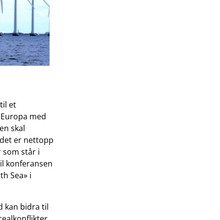
il et
i Europa med
Men skal
 det er nettopp
 som står i
til konferansen
th Sea» i
kan bidra til
ealkonflikter