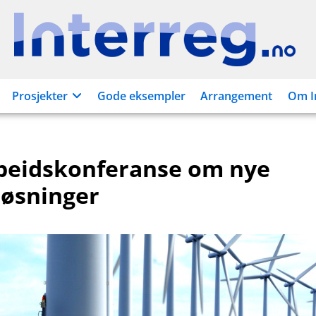
Interreg.no
Prosjekter
Gode eksempler
Arrangement
Om I
eidskonferanse om nye
løsninger