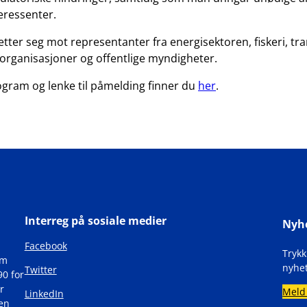
eressenter.
tter seg mot representanter fra energisektoren, fiskeri, tr
øorganisasjoner og offentlige myndigheter.
gram og lenke til påmelding finner du
her
.
Interreg på sosiale medier
Nyh
Facebook
Tryk
om
nyhet
Twitter
90 for
r
Meld
LinkedIn
den