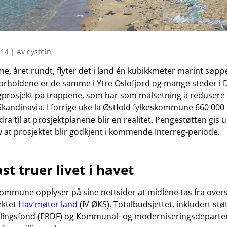
14 | Av eystein
me, året rundt, flyter det i land én kubikkmeter marint søpp
orholdene er de samme i Ytre Oslofjord og mange steder i
egprosjekt på trappene, som har som målsetning å redusere
 Skandinavia. I forrige uke la Østfold fylkeskommune 660 000
dra til at prosjektplanene blir en realitet. Pengestøtten gis 
v at prosjektet blir godkjent i kommende Interreg-periode.
st truer livet i havet
kommune opplyser på sine nettsider at midlene tas fra over
ektet
Hav møter land
(IV ØKS). Totalbudsjettet, inkludert stø
iklingsfond (ERDF) og Kommunal- og moderniseringsdepartem