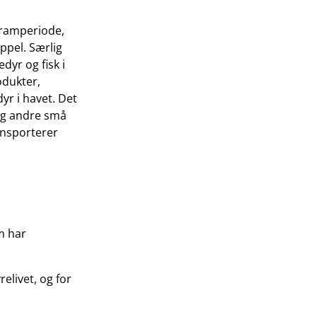
gramperiode,
ppel. Særlig
dyr og fisk i
odukter,
dyr i havet. Det
 og andre små
ransporterer
m har
elivet, og for