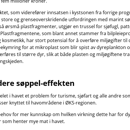
 fem millioner kroner.
ktet, som viderefører innsatsen i kystsonen fra forrige pro
n store og grenseoverskridende utfordringen med marint sø
så ørsmå plastfragmenter, utgjør en trussel for sjøfugl, patte
Plastfragmentene, som blant annet stammer fra bilpleiepr
kosmetikk, har stort potensial for å overføre miljøgifter til 
ekymring for at mikroplast som blir spist av dyreplankton
føres til større dyr, slik at både plasten og miljøgiftene t
ingskjeden.
dere søppel-effekten
elet i havet et problem for turisme, sjøfart og alle andre so
ser knyttet til havområdene i ØKS-regionen.
behov for mer kunnskap om hvilken virkning dette har for dyr
 som henter mye mat i havet.