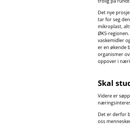
trolig på rundt
Det nye prosje
tar for seg de
mikroplast, alt
ØKS-regionen. 
vaskemidler og 
er en økende b
organismer over
oppover i nær
Skal stu
Videre er søpp
næringsinteres
Det er derfor 
oss mennesker