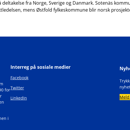
 få deltakelse fra Norge, Sverige og Danmark. Sotenäs kommu
ektledelsen, mens Østfold fylkeskommune blir norsk prosjekte
Interreg på sosiale medier
Nyh
Facebook
Tryk
om
nyhet
Twitter
90 for
r
Meld
LinkedIn
den
nen i