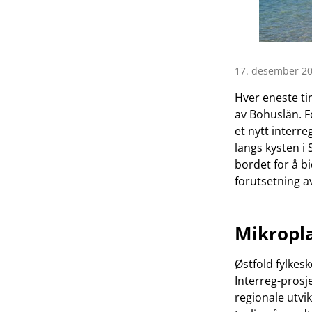
17. desember 20
Hver eneste ti
av Bohuslän. F
et nytt interr
langs kysten i
bordet for å bi
forutsetning a
Mikropla
Østfold fylkes
Interreg-prosj
regionale utv