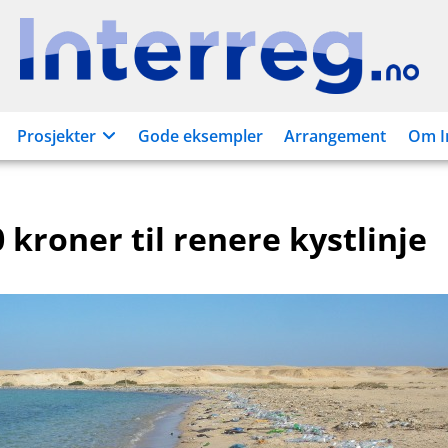
Interreg.no
Prosjekter
Gode eksempler
Arrangement
Om I
 kroner til renere kystlinje