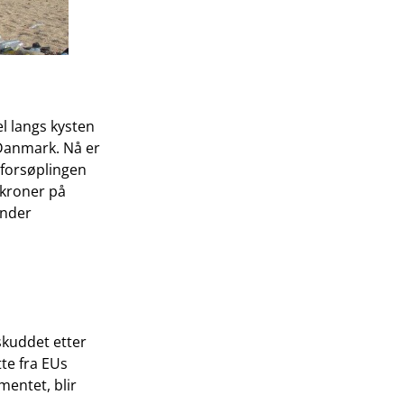
el langs kysten
 Danmark. Nå er
 forsøplingen
 kroner på
under
skuddet etter
tte fra EUs
entet, blir