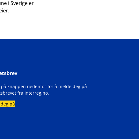
ne i Sverige er
ier.
etsbrev
k på knappen nedenfor for å melde deg på
sbrevet fra Interreg.no.
 deg på