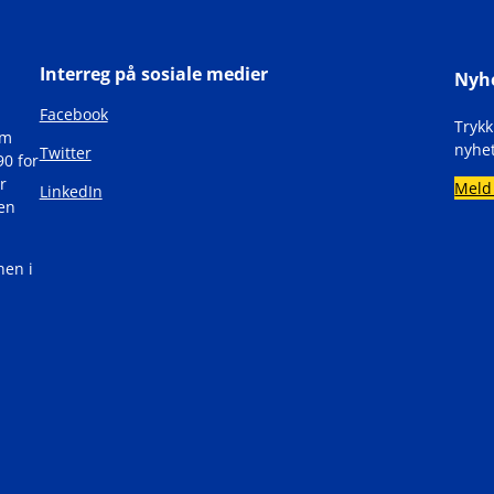
Interreg på sosiale medier
Nyh
Facebook
Tryk
om
nyhet
Twitter
90 for
r
Meld
LinkedIn
den
nen i