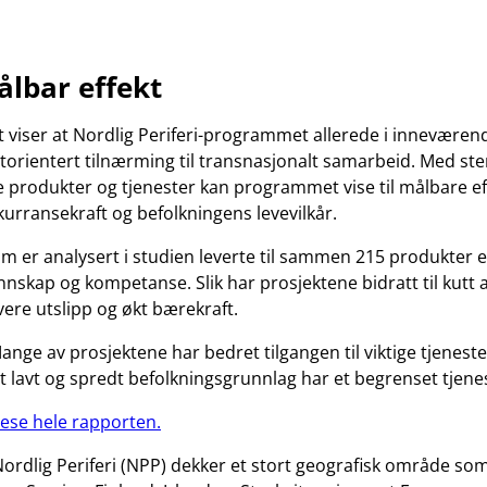
lbar effekt
t viser at Nordlig Periferi-programmet allerede i inneværen
atorientert tilnærming til transnasjonalt samarbeid. Med ste
ye produkter og tjenester kan programmet vise til målbare e
kurransekraft og befolkningens levevilkår.
m er analysert i studien leverte til sammen 215 produkter ell
kunnskap og kompetanse. Slik har prosjektene bidratt til kutt
vere utslipp og økt bærekraft.
 Mange av prosjektene har bedret tilgangen til viktige tjeneste
 lavt og spredt befolkningsgrunnlag har et begrenset tjenes
 lese hele rapporten.
rdlig Periferi (NPP) dekker et stort geografisk område so