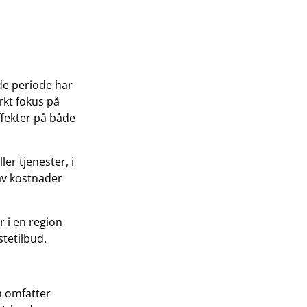
de periode har
rkt fokus på
ffekter på både
er tjenester, i
 av kostnader
r i en region
tetilbud.
m omfatter