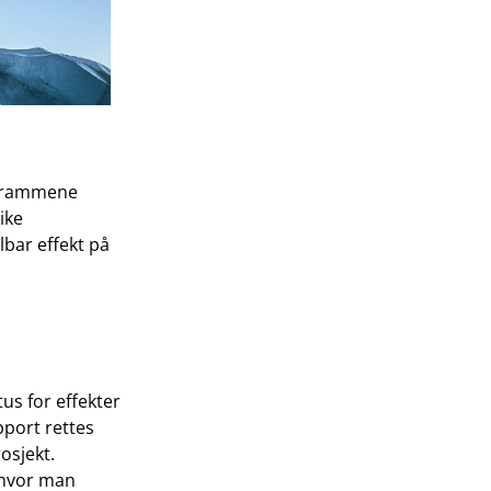
ogrammene
ike
lbar effekt på
us for effekter
pport rettes
osjekt.
 hvor man