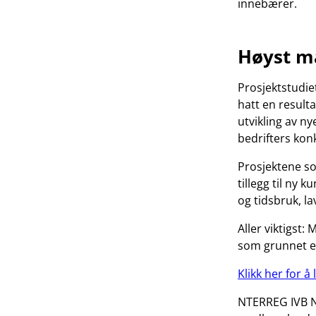
innebærer.
Høyst må
Prosjektstudie
hatt en result
utvikling av n
bedrifters kon
Prosjektene so
tillegg til ny 
og tidsbruk, la
Aller viktigst:
som grunnet et
Klikk her for å
NTERREG IVB No