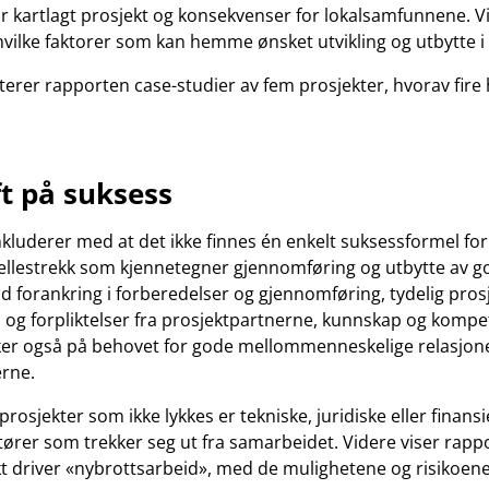
r kartlagt prosjekt og konsekvenser for lokalsamfunnene. V
vilke faktorer som kan hemme ønsket utvikling og utbytte i 
nterer rapporten case-studier av fem prosjekter, hvorav fire
t på suksess
luderer med at det ikke finnes én enkelt suksessformel for
 fellestrekk som kjennetegner gjennomføring og utbytte av g
id forankring i forberedelser og gjennomføring, tydelig pros
p og forpliktelser fra prosjektpartnerne, kunnskap og kompe
er også på behovet for gode mellommenneskelige relasjon
erne.
 prosjekter som ikke lykkes er tekniske, juridiske eller finansi
ører som trekker seg ut fra samarbeidet. Videre viser rappor
 driver «nybrottsarbeid», med de mulighetene og risikoene