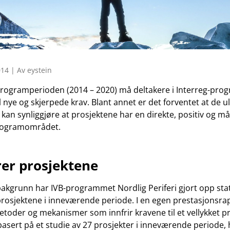
14 | Av eystein
rogramperioden (2014 – 2020) må deltakere i Interreg-pr
l nye og skjerpede krav. Blant annet er det forventet at de ul
n synliggjøre at prosjektene har en direkte, positiv og må
programområdet.
er prosjektene
kgrunn har IVB-programmet Nordlig Periferi gjort opp stat
prosjektene i inneværende periode. I en egen prestasjonsra
toder og mekanismer som innfrir kravene til et vellykket pr
asert på et studie av 27 prosjekter i inneværende periode,