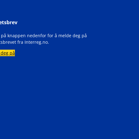
etsbrev
k på knappen nedenfor for å melde deg på
sbrevet fra Interreg.no.
 deg på