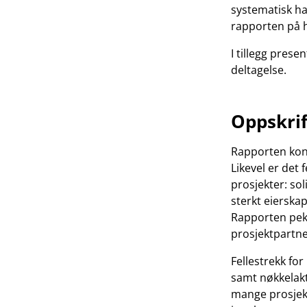
systematisk ha
rapporten på h
I tillegg prese
deltagelse.
Oppskrif
Rapporten konk
Likevel er det
prosjekter: sol
sterkt eierska
Rapporten pek
prosjektpartn
Fellestrekk for
samt nøkkelakt
mange prosjekt