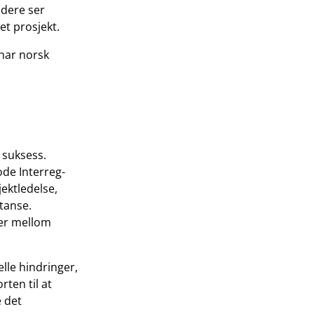
idere ser
et prosjekt.
 har norsk
 suksess.
ode Interreg-
jektledelse,
tanse.
er mellom
elle hindringer,
ten til at
 det