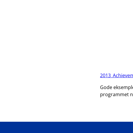
2013_Achieve
Gode eksempler
programmet nå 