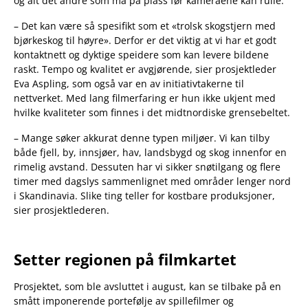
og alt det andre som må på plass før kameraene kan rulle.
– Det kan være så spesifikt som et «trolsk skogstjern med
bjørkeskog til høyre». Derfor er det viktig at vi har et godt
kontaktnett og dyktige speidere som kan levere bildene
raskt. Tempo og kvalitet er avgjørende, sier prosjektleder
Eva Aspling, som også var en av initiativtakerne til
nettverket. Med lang filmerfaring er hun ikke ukjent med
hvilke kvaliteter som finnes i det midtnordiske grensebeltet.
– Mange søker akkurat denne typen miljøer. Vi kan tilby
både fjell, by, innsjøer, hav, landsbygd og skog innenfor en
rimelig avstand. Dessuten har vi sikker snøtilgang og flere
timer med dagslys sammenlignet med områder lenger nord
i Skandinavia. Slike ting teller for kostbare produksjoner,
sier prosjektlederen.
Setter regionen på filmkartet
Prosjektet, som ble avsluttet i august, kan se tilbake på en
smått imponerende portefølje av spillefilmer og