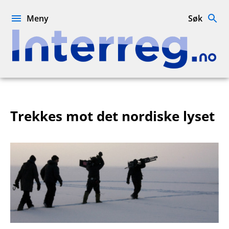
Hopp
til
Meny
Søk
innhold
Interreg.no
Trekkes mot det nordiske lyset