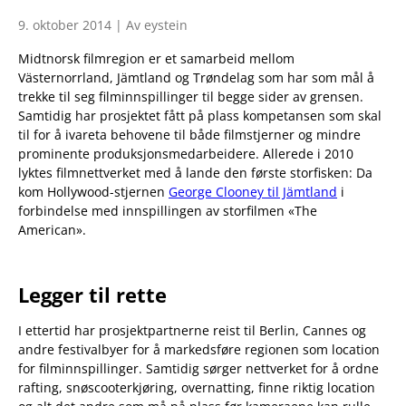
9. oktober 2014 | Av eystein
Midtnorsk filmregion er et samarbeid mellom
Västernorrland, Jämtland og Trøndelag som har som mål å
trekke til seg filminnspillinger til begge sider av grensen.
Samtidig har prosjektet fått på plass kompetansen som skal
til for å ivareta behovene til både filmstjerner og mindre
prominente produksjonsmedarbeidere. Allerede i 2010
lyktes filmnettverket med å lande den første storfisken: Da
kom Hollywood-stjernen
George Clooney til Jämtland
i
forbindelse med innspillingen av storfilmen «The
American».
Legger til rette
I ettertid har prosjektpartnerne reist til Berlin, Cannes og
andre festivalbyer for å markedsføre regionen som location
for filminnspillinger. Samtidig sørger nettverket for å ordne
rafting, snøscooterkjøring, overnatting, finne riktig location