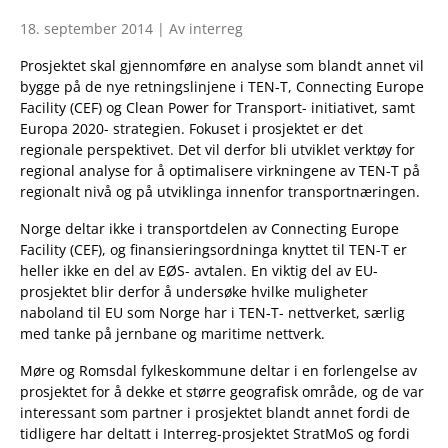
18. september 2014 | Av interreg
Prosjektet skal gjennomføre en analyse som blandt annet vil
bygge på de nye retningslinjene i TEN-T, Connecting Europe
Facility (CEF) og Clean Power for Transport- initiativet, samt
Europa 2020- strategien. Fokuset i prosjektet er det
regionale perspektivet. Det vil derfor bli utviklet verktøy for
regional analyse for å optimalisere virkningene av TEN-T på
regionalt nivå og på utviklinga innenfor transportnæringen.
Norge deltar ikke i transportdelen av Connecting Europe
Facility (CEF), og finansieringsordninga knyttet til TEN-T er
heller ikke en del av EØS- avtalen. En viktig del av EU-
prosjektet blir derfor å undersøke hvilke muligheter
naboland til EU som Norge har i TEN-T- nettverket, særlig
med tanke på jernbane og maritime nettverk.
Møre og Romsdal fylkeskommune deltar i en forlengelse av
prosjektet for å dekke et større geografisk område, og de var
interessant som partner i prosjektet blandt annet fordi de
tidligere har deltatt i Interreg-prosjektet StratMoS og fordi