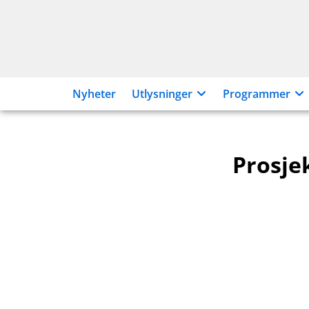
Hopp
til
innhold
Nyheter
Utlysninger
Programmer
Prosje