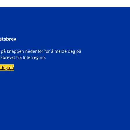
etsbrev
k på knappen nedenfor for å melde deg på
sbrevet fra Interreg.no.
 deg på