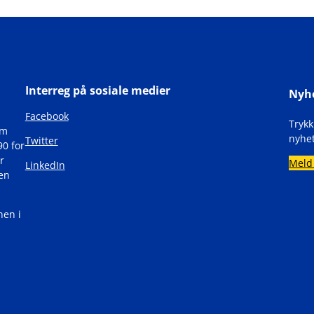
Interreg på sosiale medier
Nyh
Facebook
Tryk
om
nyhet
Twitter
90 for
r
Meld
LinkedIn
den
nen i