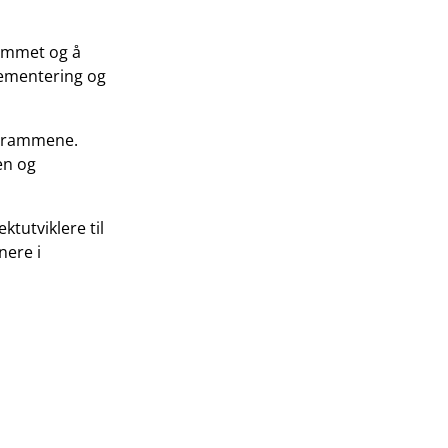
ammet og å
plementering og
ogrammene.
en og
tutviklere til
nere i