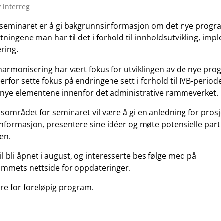
v interreg
seminaret er å gi bakgrunnsinformasjon om det nye progr
tningene man har til det i forhold til innholdsutvikling, im
ring.
harmonisering har vært fokus for utviklingen av de nye pr
erfor sette fokus på endringene sett i forhold til IVB-period
 nye elementene innenfor det administrative rammeverket.
sområdet for seminaret vil være å gi en anledning for prosjek
informasjon, presentere sine idéer og møte potensielle part
en.
l bli åpnet i august, og interesserte bes følge med på
mmets nettside for oppdateringer.
yre for foreløpig program.