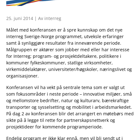
25. juni 2014 | Av interreg
Målet med konferansen er å spre kunnskap om det nye
interreg Sverige-Norge programmet, utveksle erfaringer
samt å synliggjøre resultater fra inneværende periode.
Målgruppen er aktører som jobber med eller har interesse
for Interreg; program- og prosjektdeltakere, politikere i
kommuner fylkeskommuner, statlige virksomheter,
virkemiddelaktører, universiteter/høgskoler, næringslivet og
organisasjoner.
Konferansen vil ha vekt på sentrale tema som er valgt ut
som fokusområder i neste periode – innovative miljøer, små
og mellomstore bedrifter, natur og kulturarv, bærekraftige
transporter og sysselsetting og mobilitet i arbeidsmarkedet.
På dag 2 av konferansen blir det arrangert en møtebørs med
sikte på å legge til rette for partnerskapsnettverk og
prosjektideer for kommende programperiode.
Endelig program er ikke klar ennå, men vil bli sendt ut i