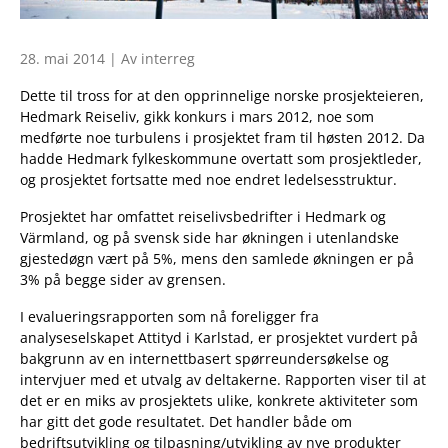
28. mai 2014 | Av interreg
Dette til tross for at den opprinnelige norske prosjekteieren,
Hedmark Reiseliv, gikk konkurs i mars 2012, noe som
medførte noe turbulens i prosjektet fram til høsten 2012. Da
hadde Hedmark fylkeskommune overtatt som prosjektleder,
og prosjektet fortsatte med noe endret ledelsesstruktur.
Prosjektet har omfattet reiselivsbedrifter i Hedmark og
Värmland, og på svensk side har økningen i utenlandske
gjestedøgn vært på 5%, mens den samlede økningen er på
3% på begge sider av grensen.
I evalueringsrapporten som nå foreligger fra
analyseselskapet Attityd i Karlstad, er prosjektet vurdert på
bakgrunn av en internettbasert spørreundersøkelse og
intervjuer med et utvalg av deltakerne. Rapporten viser til at
det er en miks av prosjektets ulike, konkrete aktiviteter som
har gitt det gode resultatet. Det handler både om
bedriftsutvikling og tilpasning/utvikling av nye produkter