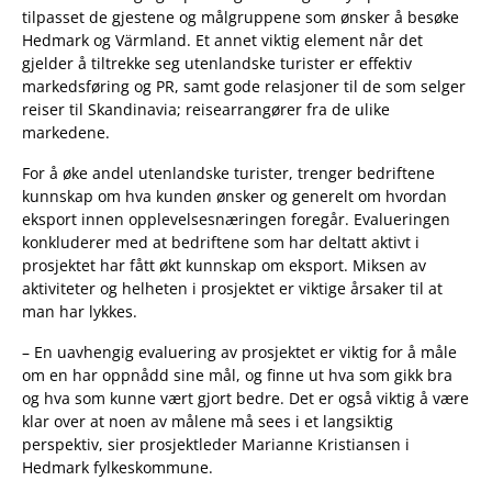
tilpasset de gjestene og målgruppene som ønsker å besøke
Hedmark og Värmland. Et annet viktig element når det
gjelder å tiltrekke seg utenlandske turister er effektiv
markedsføring og PR, samt gode relasjoner til de som selger
reiser til Skandinavia; reisearrangører fra de ulike
markedene.
For å øke andel utenlandske turister, trenger bedriftene
kunnskap om hva kunden ønsker og generelt om hvordan
eksport innen opplevelsesnæringen foregår. Evalueringen
konkluderer med at bedriftene som har deltatt aktivt i
prosjektet har fått økt kunnskap om eksport. Miksen av
aktiviteter og helheten i prosjektet er viktige årsaker til at
man har lykkes.
– En uavhengig evaluering av prosjektet er viktig for å måle
om en har oppnådd sine mål, og finne ut hva som gikk bra
og hva som kunne vært gjort bedre. Det er også viktig å være
klar over at noen av målene må sees i et langsiktig
perspektiv, sier prosjektleder Marianne Kristiansen i
Hedmark fylkeskommune.