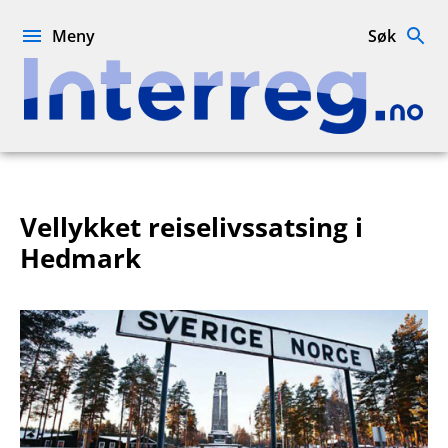
Hopp
til
Meny
Søk
innhold
Interreg.no
Vellykket reiselivssatsing i
Hedmark