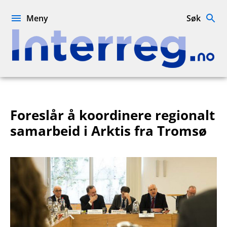
Hopp
til
Meny
Søk
innhold
Interreg.no
Foreslår å koordinere regionalt
samarbeid i Arktis fra Tromsø