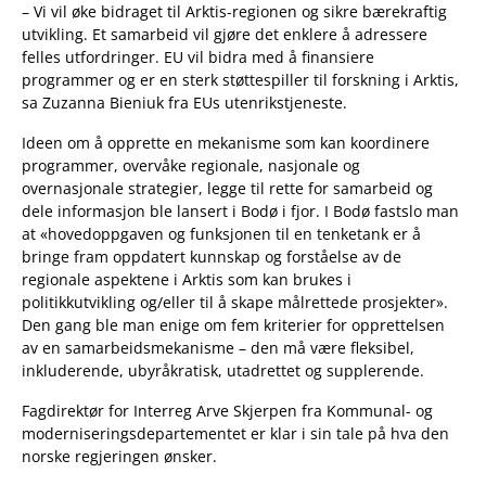
– Vi vil øke bidraget til Arktis-regionen og sikre bærekraftig
utvikling. Et samarbeid vil gjøre det enklere å adressere
felles utfordringer. EU vil bidra med å finansiere
programmer og er en sterk støttespiller til forskning i Arktis,
sa Zuzanna Bieniuk fra EUs utenrikstjeneste.
Ideen om å opprette en mekanisme som kan koordinere
programmer, overvåke regionale, nasjonale og
overnasjonale strategier, legge til rette for samarbeid og
dele informasjon ble lansert i Bodø i fjor. I Bodø fastslo man
at «hovedoppgaven og funksjonen til en tenketank er å
bringe fram oppdatert kunnskap og forståelse av de
regionale aspektene i Arktis som kan brukes i
politikkutvikling og/eller til å skape målrettede prosjekter».
Den gang ble man enige om fem kriterier for opprettelsen
av en samarbeidsmekanisme – den må være fleksibel,
inkluderende, ubyråkratisk, utadrettet og supplerende.
Fagdirektør for Interreg Arve Skjerpen fra Kommunal- og
moderniseringsdepartementet er klar i sin tale på hva den
norske regjeringen ønsker.