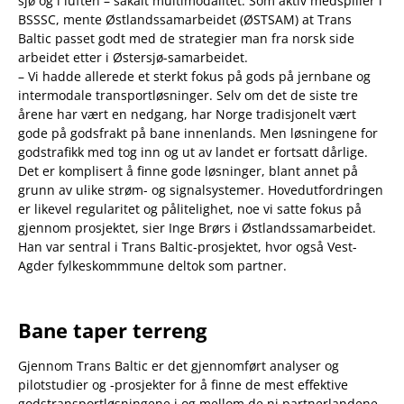
sjø og i luften – såkalt multimodalitet. Som aktiv medspiller i
BSSSC, mente Østlandssamarbeidet (ØSTSAM) at Trans
Baltic passet godt med de strategier man fra norsk side
arbeidet etter i Østersjø-samarbeidet.
– Vi hadde allerede et sterkt fokus på gods på jernbane og
intermodale transportløsninger. Selv om det de siste tre
årene har vært en nedgang, har Norge tradisjonelt vært
gode på godsfrakt på bane innenlands. Men løsningene for
godstrafikk med tog inn og ut av landet er fortsatt dårlige.
Det er komplisert å finne gode løsninger, blant annet på
grunn av ulike strøm- og signalsystemer. Hovedutfordringen
er likevel regularitet og pålitelighet, noe vi satte fokus på
gjennom prosjektet, sier Inge Brørs i Østlandssamarbeidet.
Han var sentral i Trans Baltic-prosjektet, hvor også Vest-
Agder fylkeskommmune deltok som partner.
Bane taper terreng
Gjennom Trans Baltic er det gjennomført analyser og
pilotstudier og -prosjekter for å finne de mest effektive
godstransportløsningene i og mellom de ni partnerlandene.