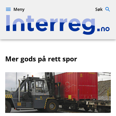
Hopp
til
Meny
Søk
innhold
Interreg.no
Mer gods på rett spor