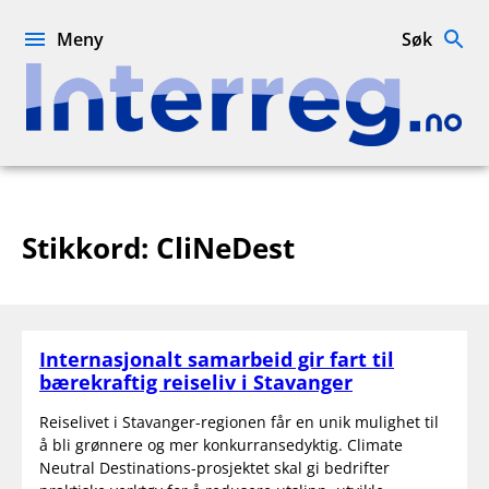
Hopp
til
Meny
Søk
innhold
Interreg.no
Stikkord:
CliNeDest
Internasjonalt samarbeid gir fart til
bærekraftig reiseliv i Stavanger
Reiselivet i Stavanger-regionen får en unik mulighet til
å bli grønnere og mer konkurransedyktig. Climate
Neutral Destinations-prosjektet skal gi bedrifter